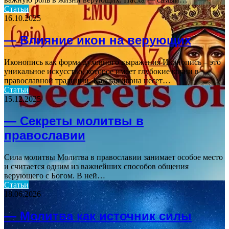
Статьи
16.10.2025
— Влияние икон на верующих
Иконопись как форма духовного выражения Иконопись – это
уникальное искусство, которое имеет глубокие корни в
православной традиции. Каждая икона несет…
Статьи
15.12.2025
— Секреты молитвы в
православии
Сила молитвы Молитва в православии занимает особое место
и считается одним из важнейших способов общения
верующего с Богом. В ней…
Статьи
18.06.2026
— Молитва как источник силы