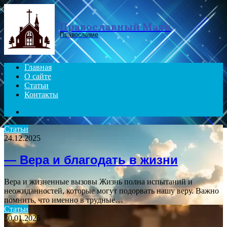
Menu
Православный Маяк
Православие
Главная
О сайте
Статьи
Контакты
Search
for
Статьи
24.12.2025
— Вера и благодать в жизни
Вера и жизненные вызовы Жизнь полна испытаний и
неожиданностей, которые могут подорвать нашу веру. Важно
помнить, что именно в трудные…
Статьи
30.01.2026