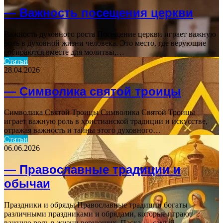
— Важность посещения церкви
Важность духовного роста Посещение церкви играет важную
роль в духовной жизни человека. Это место, где верующие
собираются вместе для молитвы,…
Статьи
28.04.2026
— Символика святой троицы
Символика Святой Троицы Символика Святой Троицы
играет важную роль в христианской традиции и искусстве,
отражая важность и тайны этого духовного…
Статьи
06.06.2026
— Православные традиции и
обычаи
Праздники и обряды Православные традиции богаты
различными праздниками и обрядами, которые играют
важную роль в жизни верующих. Пасха — самый…