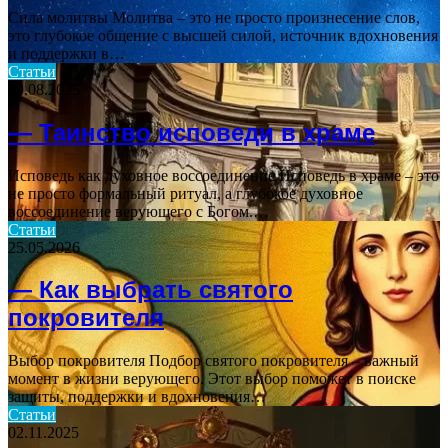
Сила молитвы Молитва – это не просто произнесение слов,
это глубокое общение с высшей силой, источник вдохновения
и поддержки в…
Статьи
19.08.2025
— Таинство исповеди в храме
Исповедь как духовное воссоединение Исповедь в храме – это
не просто формальный ритуал, а глубокое духовное
воссоединение верующего с Богом.…
Статьи
25.05.2026
— Как выбрать святого
покровителя
Выбор покровителя Подбор святого покровителя – важный
момент в жизни верующего. Этот выбор поможет в поиске
защиты, поддержки и вдохновения…
Статьи
02.11.2025