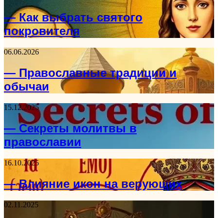
— Как выбрать святого
покровителя
06.06.2026
— Православные традиции и
обычаи
15.12.2025
— Секреты молитвы в
православии
16.10.2025
— Влияние икон на верующих
02.11.2025