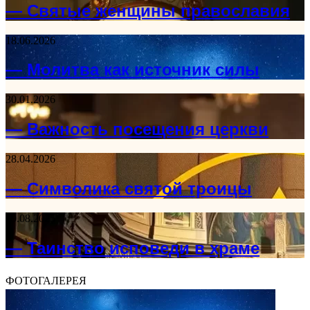
— Святые женщины православия
18.06.2026
— Молитва как источник силы
30.01.2026
— Важность посещения церкви
28.04.2026
— Символика святой троицы
19.08.2025
— Таинство исповеди в храме
ФОТОГАЛЕРЕЯ